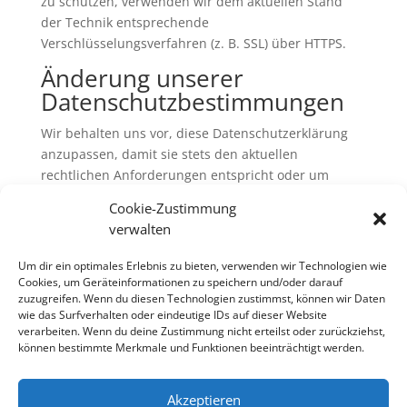
zu schützen, verwenden wir dem aktuellen Stand
der Technik entsprechende
Verschlüsselungsverfahren (z. B. SSL) über HTTPS.
Änderung unserer
Datenschutzbestimmungen
Wir behalten uns vor, diese Datenschutzerklärung
anzupassen, damit sie stets den aktuellen
rechtlichen Anforderungen entspricht oder um
Änderungen unserer Leistungen in der
Cookie-Zustimmung
Datenschutzerklärung umzusetzen, z.B. bei der
verwalten
Einführung neuer Services. Für Ihren erneuten
Besuch gilt dann die neue Datenschutzerklärung.
Um dir ein optimales Erlebnis zu bieten, verwenden wir Technologien wie
Cookies, um Geräteinformationen zu speichern und/oder darauf
Fragen an den
zuzugreifen. Wenn du diesen Technologien zustimmst, können wir Daten
Datenschutzbeauftragten
wie das Surfverhalten oder eindeutige IDs auf dieser Website
verarbeiten. Wenn du deine Zustimmung nicht erteilst oder zurückziehst,
können bestimmte Merkmale und Funktionen beeinträchtigt werden.
Wenn Sie Fragen zum Datenschutz haben, schreiben
Sie uns bitte eine E-Mail oder wenden Sie sich direkt
an die für den Datenschutz verantwortliche Person
Akzeptieren