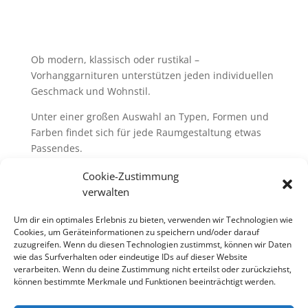
Ob modern, klassisch oder rustikal –
Vorhanggarnituren unterstützen jeden individuellen
Geschmack und Wohnstil.
Unter einer großen Auswahl an Typen, Formen und
Farben findet sich für jede Raumgestaltung etwas
Passendes.
Egal ob aus Metall, Holz oder Kunststoff – alle
Cookie-Zustimmung
Vorhanggarnituren lassen sich für jedes Fenster
verwalten
maßschneidern.
Um dir ein optimales Erlebnis zu bieten, verwenden wir Technologien wie
Ergänzt wird diese Produktpalette durch ein
Cookies, um Geräteinformationen zu speichern und/oder darauf
reichhaltiges Sortiment an Dekorationszubehör.
zuzugreifen. Wenn du diesen Technologien zustimmst, können wir Daten
wie das Surfverhalten oder eindeutige IDs auf dieser Website
Unsere Lieferanten:
verarbeiten. Wenn du deine Zustimmung nicht erteilst oder zurückziehst,
MHZ
können bestimmte Merkmale und Funktionen beeinträchtigt werden.
Interstil