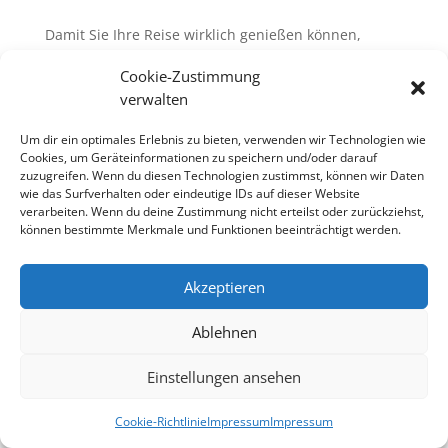
Damit Sie Ihre Reise wirklich genießen können,
haben wir tolle Gepäckserien von travelite, die sich
Cookie-Zustimmung
perfekt auf die unterschiedlichen
verwalten
Reisegewohnheiten einstellen.
Um dir ein optimales Erlebnis zu bieten, verwenden wir Technologien wie
Überzeugen Sie sich selbst, wir freuen und auf
Cookies, um Geräteinformationen zu speichern und/oder darauf
Ihren Besuch!
zuzugreifen. Wenn du diesen Technologien zustimmst, können wir Daten
wie das Surfverhalten oder eindeutige IDs auf dieser Website
verarbeiten. Wenn du deine Zustimmung nicht erteilst oder zurückziehst,
können bestimmte Merkmale und Funktionen beeinträchtigt werden.
© 2018 wattweb medienagentur
Akzeptieren
Ablehnen
Einstellungen ansehen
Cookie-Richtlinie
Impressum
Impressum